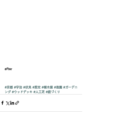
after
#京都
#宇治
#伏見
#剪定
#植木屋
#造園
#ガーデニ
ング
#ウッドデッキ
#人工芝
#庭づくり