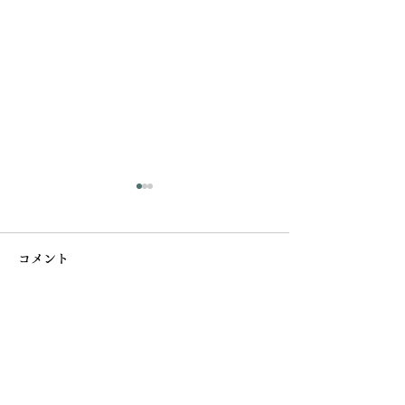
コメント
台杉の抜根
コメントを追加…
ヴィンテージ耐火煉瓦を
使った花壇