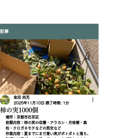
記事
金田 向充
2025年11月10日
読了時間: 1分
柿の実1000個
場所：京都市右京区
依頼内容：柿の実の収穫・アラカシ・月桂樹・黒
松・クロガネモチなどの剪定など　
作業内容：夏までにまだ青い実がボトボトと落ち、