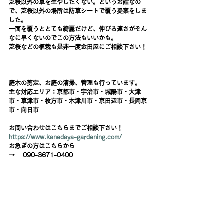
芝桜以外の草を生やしたくない。というお話なの
で、芝桜以外の場所は防草シートで覆う提案をしま
した。
一面を覆うととても綺麗だけど、伸びる速さがそん
なに早くないのでこの方法もいいかも。
芝桜などの植栽も是非一度金田屋にご相談下さい！
庭木の剪定、お庭の清掃、管理も行っています。
主な対応エリア：京都市・宇治市・城陽市・大津
市・草津市・枚方市・木津川市・京田辺市・長岡京
市・向日市
お問い合わせはこちらまでご相談下さい！
https://www.kanedaya-gardening.com/
お急ぎの方はこちらから
→    090-3671-0400